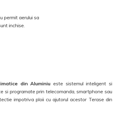
iu permit aerului sa
sunt inchise.
imatice din Aluminiu
este sistemul inteligent si
late si programate prin telecomanda, smartphone sau
tectie impotriva ploii cu ajutorul acestor Terase din