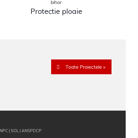
Protectie ploaie
Toate Proiectele »
NPC
|
SOL
|
ANSPDCP