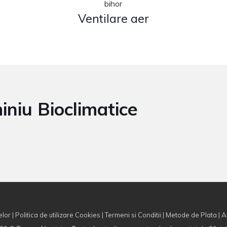
Ventilare aer
iniu Bioclimatice
elor
|
Politica de utilizare Cookies
|
Termeni si Conditii
|
Metode de Plata
|
A